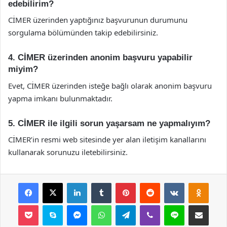
edebilirim?
CİMER üzerinden yaptığınız başvurunun durumunu
sorgulama bölümünden takip edebilirsiniz.
4. CİMER üzerinden anonim başvuru yapabilir
miyim?
Evet, CİMER üzerinden isteğe bağlı olarak anonim başvuru
yapma imkanı bulunmaktadır.
5. CİMER ile ilgili sorun yaşarsam ne yapmalıyım?
CİMER’in resmi web sitesinde yer alan iletişim kanallarını
kullanarak sorunuzu iletebilirsiniz.
Facebook
X
LinkedIn
Tumblr
Pinterest
Reddit
VKontakte
Odnok
Pocket
Skype
Messenger
WhatsApp
Telegram
Viber
Line
E-Posta ile payla