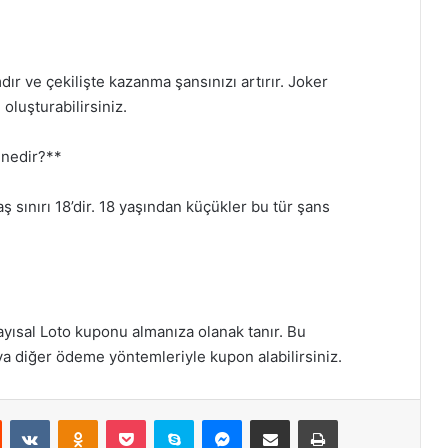
dır ve çekilişte kazanma şansınızı artırır. Joker
oluşturabilirsiniz.
ı nedir?**
 sınırı 18’dir. 18 yaşından küçükler bu tür şans
Sayısal Loto kuponu almanıza olanak tanır. Bu
ya diğer ödeme yöntemleriyle kupon alabilirsiniz.
st
Reddit
VKontakte
Odnoklassniki
Pocket
Skype
Messenger
E-Posta ile paylaş
Yazdır