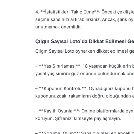
4. **İstatistikleri Takip Etme**: Önceki çekiliş
seçme şansınızı artırabilirsiniz. Ancak, şans 
unutmamak önemlidir.
Çılgın Sayısal Loto’da Dikkat Edilmesi G
Çılgın Sayısal Loto oynarken dikkat edilmesi g
– **Yaş Sınırlaması**: 18 yaşından küçüklerin b
yasal yaş sınırını göz önünde bulundurmak öne
– **Kuponun Kontrolü**: Oynadığınız kuponu he
kuponunuzdaki rakamların doğru olduğundan e
– **Kayıtlı Oyunlar**: Online platformlarda oyn
koruyun. Şifrenizi kimseyle paylaşmayın.
– **Sorumlu Oyun**: Şans oyunları eğlenceli ol