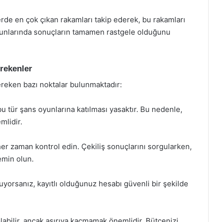
lerde en çok çıkan rakamları takip ederek, bu rakamları
oyunlarında sonuçların tamamen rastgele olduğunu
erekenler
ereken bazı noktalar bulunmaktadır:
u tür şans oyunlarına katılması yasaktır. Bu nedenle,
mlidir.
r zaman kontrol edin. Çekiliş sonuçlarını sorgularken,
min olun.
uyorsanız, kayıtlı olduğunuz hesabı güvenli bir şekilde
abilir, ancak aşırıya kaçmamak önemlidir. Bütçenizi