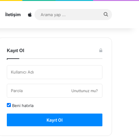
Sitemap
Arama
İletişim
yap
...
Kayıt Ol
Unuttunuz mu?
Beni hatırla
Kayıt Ol