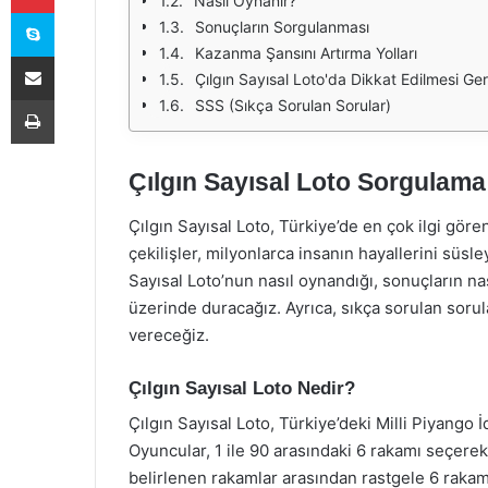
Nasıl Oynanır?
Skype
Sonuçların Sorgulanması
Kazanma Şansını Artırma Yolları
E-Posta ile paylaş
Çılgın Sayısal Loto'da Dikkat Edilmesi Ge
Yazdır
SSS (Sıkça Sorulan Sorular)
Çılgın Sayısal Loto Sorgulama
Çılgın Sayısal Loto, Türkiye’de en çok ilgi gör
çekilişler, milyonlarca insanın hayallerini süs
Sayısal Loto’nun nasıl oynandığı, sonuçların na
üzerinde duracağız. Ayrıca, sıkça sorulan soru
vereceğiz.
Çılgın Sayısal Loto Nedir?
Çılgın Sayısal Loto, Türkiye’deki Milli Piyango
Oyuncular, 1 ile 90 arasındaki 6 rakamı seçerek 
belirlenen rakamlar arasından rastgele 6 rakam 