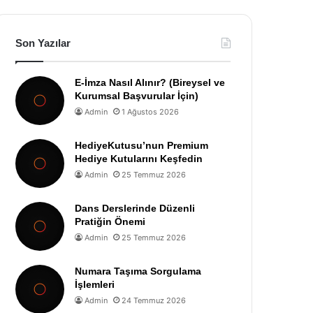
Son Yazılar
E-İmza Nasıl Alınır? (Bireysel ve
Kurumsal Başvurular İçin)
Admin
1 Ağustos 2026
HediyeKutusu’nun Premium
Hediye Kutularını Keşfedin
Admin
25 Temmuz 2026
Dans Derslerinde Düzenli
Pratiğin Önemi
Admin
25 Temmuz 2026
Numara Taşıma Sorgulama
İşlemleri
Admin
24 Temmuz 2026