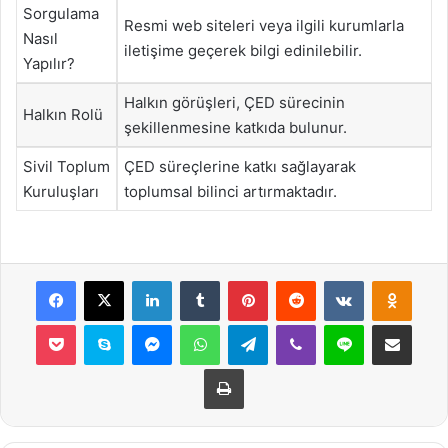
Sorgulama
Resmi web siteleri veya ilgili kurumlarla
Nasıl
iletişime geçerek bilgi edinilebilir.
Yapılır?
Halkın görüşleri, ÇED sürecinin
Halkın Rolü
şekillenmesine katkıda bulunur.
Sivil Toplum
ÇED süreçlerine katkı sağlayarak
Kuruluşları
toplumsal bilinci artırmaktadır.
Facebook
X
LinkedIn
Tumblr
Pinterest
Reddit
VKontakte
Odnok
Pocket
Skype
Messenger
WhatsApp
Telegram
Viber
Line
E-Posta ile payla
Yazdır