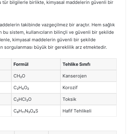
 tür bilgilerle birlikte, kimyasal maddelerin güvenli bir
ddelerin takibinde vazgeçilmez bir araçtır. Hem sağlık
u sistem, kullanıcıların bilinçli ve güvenli bir şekilde
denle, kimyasal maddelerin güvenli bir şekilde
n sorgulanması büyük bir gereklilik arz etmektedir.
Formül
Tehlike Sınıfı
CH₂O
Kanserojen
C₂H₄O₂
Korozif
C₂HCl₂O
Toksik
C₈H₁₁N₃O₄S
Hafif Tehlikeli