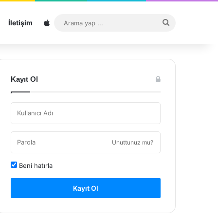
Sitemap
Arama
İletişim
yap
...
Kayıt Ol
Unuttunuz mu?
Beni hatırla
Kayıt Ol