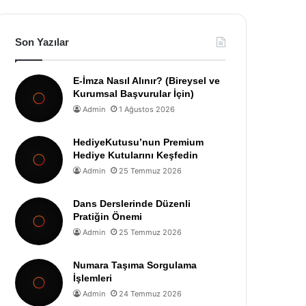
Son Yazılar
E-İmza Nasıl Alınır? (Bireysel ve
Kurumsal Başvurular İçin)
Admin
1 Ağustos 2026
HediyeKutusu’nun Premium
Hediye Kutularını Keşfedin
Admin
25 Temmuz 2026
Dans Derslerinde Düzenli
Pratiğin Önemi
Admin
25 Temmuz 2026
Numara Taşıma Sorgulama
İşlemleri
Admin
24 Temmuz 2026