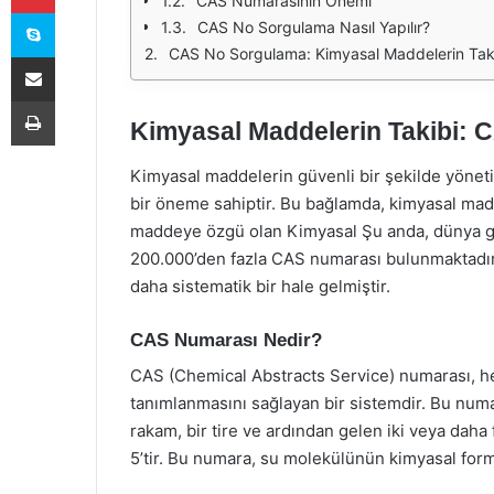
CAS Numarasının Önemi
Skype
CAS No Sorgulama Nasıl Yapılır?
CAS No Sorgulama: Kimyasal Maddelerin Tak
E-Posta ile paylaş
Yazdır
Kimyasal Maddelerin Takibi:
Kimyasal maddelerin güvenli bir şekilde yöneti
bir öneme sahiptir. Bu bağlamda, kimyasal maddel
maddeye özgü olan Kimyasal Şu anda, dünya ge
200.000’den fazla CAS numarası bulunmaktadır.
daha sistematik bir hale gelmiştir.
CAS Numarası Nedir?
CAS (Chemical Abstracts Service) numarası, h
tanımlanmasını sağlayan bir sistemdir. Bu numa
rakam, bir tire ve ardından gelen iki veya da
5’tir. Bu numara, su molekülünün kimyasal formü