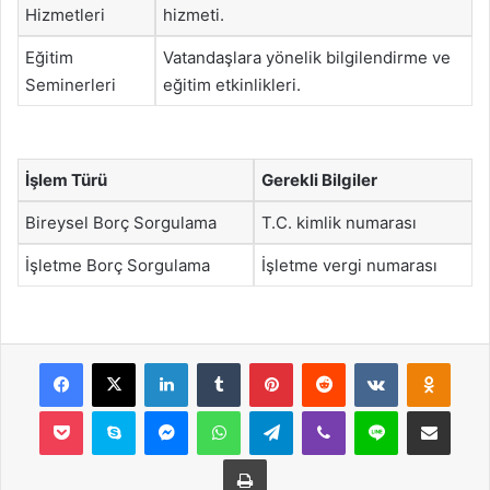
Hizmetleri
hizmeti.
Eğitim
Vatandaşlara yönelik bilgilendirme ve
Seminerleri
eğitim etkinlikleri.
İşlem Türü
Gerekli Bilgiler
Bireysel Borç Sorgulama
T.C. kimlik numarası
İşletme Borç Sorgulama
İşletme vergi numarası
Facebook
X
LinkedIn
Tumblr
Pinterest
Reddit
VKontakte
Odnok
Pocket
Skype
Messenger
WhatsApp
Telegram
Viber
Line
E-Posta ile payla
Yazdır