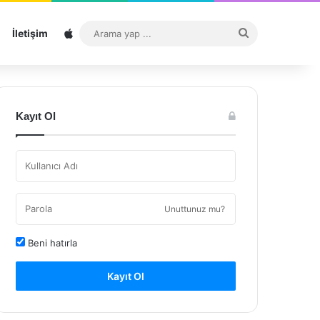
Sitemap
Arama
İletişim
yap
...
Kayıt Ol
Unuttunuz mu?
Beni hatırla
Kayıt Ol