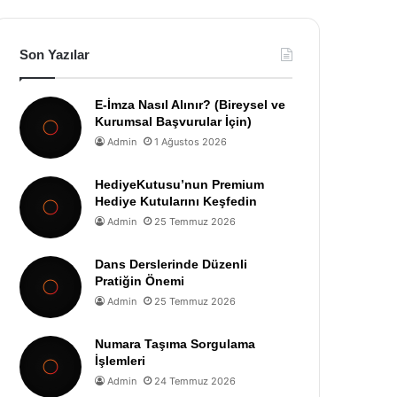
Son Yazılar
E-İmza Nasıl Alınır? (Bireysel ve
Kurumsal Başvurular İçin)
Admin
1 Ağustos 2026
HediyeKutusu’nun Premium
Hediye Kutularını Keşfedin
Admin
25 Temmuz 2026
Dans Derslerinde Düzenli
Pratiğin Önemi
Admin
25 Temmuz 2026
Numara Taşıma Sorgulama
İşlemleri
Admin
24 Temmuz 2026