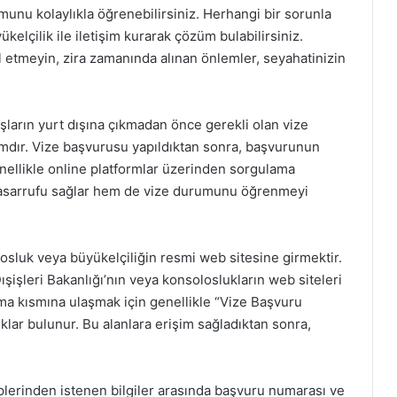
unu kolaylıkla öğrenebilirsiniz. Herhangi bir sorunla
ükelçilik ile iletişim kurarak çözüm bulabilirsiniz.
 etmeyin, zira zamanında alınan önlemler, seyahatinizin
şların yurt dışına çıkmadan önce gerekli olan vize
dımdır. Vize başvurusu yapıldıktan sonra, başvurunun
enellikle online platformlar üzerinden sorgulama
tasarrufu sağlar hem de vize durumunu öğrenmeyi
olosluk veya büyükelçiliğin resmi web sitesine girmektir.
ışişleri Bakanlığı’nın veya konsoloslukların web siteleri
ama kısmına ulaşmak için genellikle “Vize Başvuru
lar bulunur. Bu alanlara erişim sağladıktan sonra,
plerinden istenen bilgiler arasında başvuru numarası ve