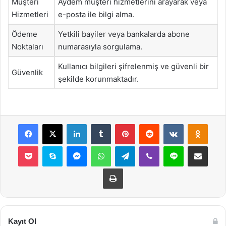
Müşteri
Aydem müşteri hizmetlerini arayarak veya
Hizmetleri
e-posta ile bilgi alma.
Ödeme
Yetkili bayiler veya bankalarda abone
Noktaları
numarasıyla sorgulama.
Kullanıcı bilgileri şifrelenmiş ve güvenli bir
Güvenlik
şekilde korunmaktadır.
Facebook
X
LinkedIn
Tumblr
Pinterest
Reddit
VKontakte
Odnok
Pocket
Skype
Messenger
WhatsApp
Telegram
Viber
Line
E-Posta ile payla
Yazdır
Kayıt Ol