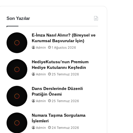
Son Yazılar
E-İmza Nasıl Alınır? (Bireysel ve
Kurumsal Başvurular İçin)
Admin
1 Ağustos 2026
HediyeKutusu’nun Premium
Hediye Kutularını Keşfedin
Admin
25 Temmuz 2026
Dans Derslerinde Düzenli
Pratiğin Önemi
Admin
25 Temmuz 2026
Numara Taşıma Sorgulama
İşlemleri
Admin
24 Temmuz 2026