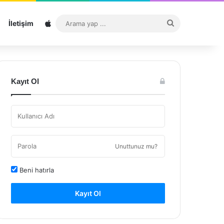
Sitemap
Arama
İletişim
yap
...
Kayıt Ol
Unuttunuz mu?
Beni hatırla
Kayıt Ol