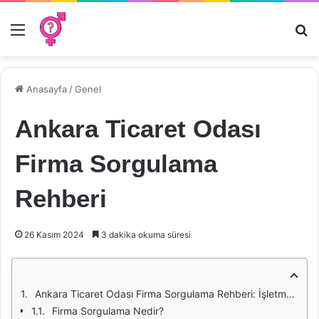
Menü
Ar
Anasayfa
/
Genel
Ankara Ticaret Odası
Firma Sorgulama
Rehberi
26 Kasım 2024
3 dakika okuma süresi
Ankara Ticaret Odası Firma Sorgulama Rehberi: İşletmeler İçin Yol Gösterici Bir Kaynak
Firma Sorgulama Nedir?