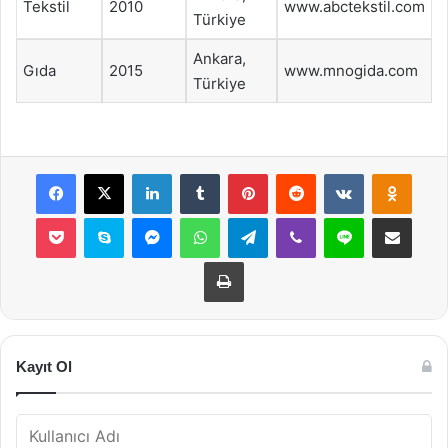
Tekstil
2010
www.abctekstil.com
Türkiye
Ankara,
Gıda
2015
www.mnogida.com
Türkiye
Facebook
X
LinkedIn
Tumblr
Pinterest
Reddit
VKontakte
Odnok
Pocket
Skype
Messenger
WhatsApp
Telegram
Viber
Line
E-Posta ile payla
Yazdır
Kayıt Ol