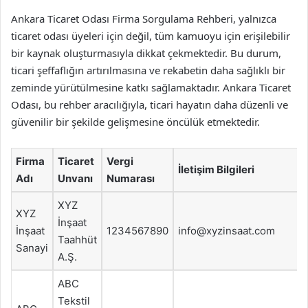
Ankara Ticaret Odası Firma Sorgulama Rehberi, yalnızca
ticaret odası üyeleri için değil, tüm kamuoyu için erişilebilir
bir kaynak oluşturmasıyla dikkat çekmektedir. Bu durum,
ticari şeffaflığın artırılmasına ve rekabetin daha sağlıklı bir
zeminde yürütülmesine katkı sağlamaktadır. Ankara Ticaret
Odası, bu rehber aracılığıyla, ticari hayatın daha düzenli ve
güvenilir bir şekilde gelişmesine öncülük etmektedir.
Firma
Ticaret
Vergi
İletişim Bilgileri
Adı
Unvanı
Numarası
XYZ
XYZ
İnşaat
İnşaat
1234567890
info@xyzinsaat.com
Taahhüt
Sanayi
A.Ş.
ABC
Tekstil