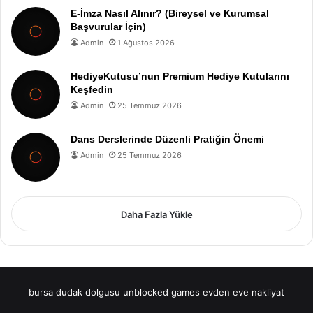
E-İmza Nasıl Alınır? (Bireysel ve Kurumsal
Başvurular İçin)
Admin
1 Ağustos 2026
HediyeKutusu’nun Premium Hediye Kutularını
Keşfedin
Admin
25 Temmuz 2026
Dans Derslerinde Düzenli Pratiğin Önemi
Admin
25 Temmuz 2026
Daha Fazla Yükle
bursa dudak dolgusu
unblocked games
evden eve nakliyat