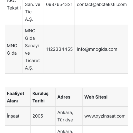
ABC
San. ve
0987654321
contact@abctekstil.com
Tekstil
Tic.
A.Ş.
MNO
Gıda
MNO
Sanayi
1122334455
info@mnogida.com
Gıda
ve
Ticaret
A.Ş.
Faaliyet
Kuruluş
Adres
Web Sitesi
Alanı
Tarihi
Ankara,
İnşaat
2005
www.xyzinsaat.com
Türkiye
Ankara,