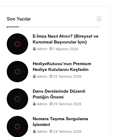
Son Yazılar
E-İmza Nasıl Alınır? (Bireysel ve
Kurumsal Başvurular İçin)
Admin
1 Ağustos 2026
HediyeKutusu’nun Premium
Hediye Kutularını Keşfedin
Admin
25 Temmuz 2026
Dans Derslerinde Düzenli
Pratiğin Önemi
Admin
25 Temmuz 2026
Numara Taşıma Sorgulama
İşlemleri
Admin
24 Temmuz 2026