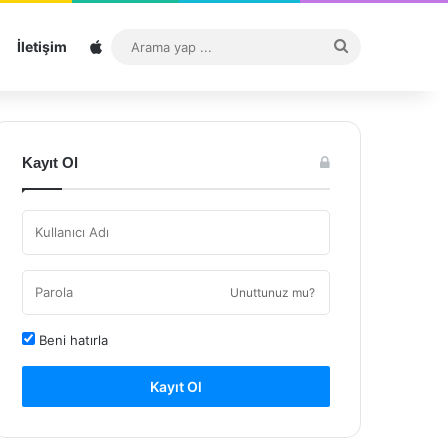
Sitemap
Arama
İletişim
yap
...
Kayıt Ol
Unuttunuz mu?
Beni hatırla
Kayıt Ol