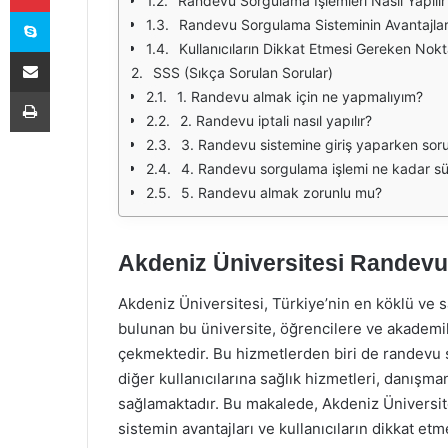
Randevu Sorgulama İşlemleri Nasıl Yapılır
Skype
Randevu Sorgulama Sisteminin Avantajlar
Kullanıcıların Dikkat Etmesi Gereken Nokt
E-Posta ile paylaş
SSS (Sıkça Sorulan Sorular)
Yazdır
1. Randevu almak için ne yapmalıyım?
2. Randevu iptali nasıl yapılır?
3. Randevu sistemine giriş yaparken sor
4. Randevu sorgulama işlemi ne kadar sü
5. Randevu almak zorunlu mu?
Akdeniz Üniversitesi Randevu
Akdeniz Üniversitesi, Türkiye’nin en köklü ve 
bulunan bu üniversite, öğrencilere ve akademi
çekmektedir. Bu hizmetlerden biri de randevu 
diğer kullanıcılarına sağlık hizmetleri, danışma
sağlamaktadır. Bu makalede, Akdeniz Üniversite
sistemin avantajları ve kullanıcıların dikkat etm