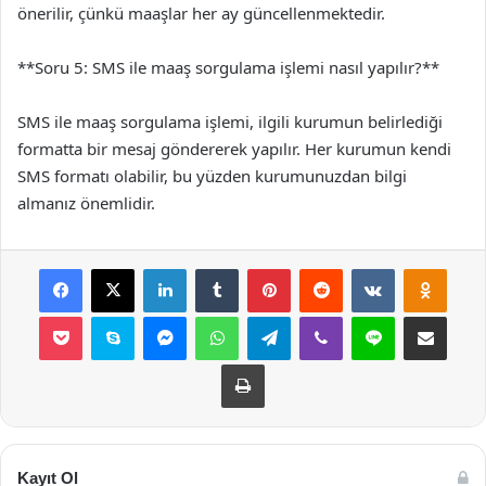
önerilir, çünkü maaşlar her ay güncellenmektedir.
**Soru 5: SMS ile maaş sorgulama işlemi nasıl yapılır?**
SMS ile maaş sorgulama işlemi, ilgili kurumun belirlediği
formatta bir mesaj göndererek yapılır. Her kurumun kendi
SMS formatı olabilir, bu yüzden kurumunuzdan bilgi
almanız önemlidir.
Facebook
X
LinkedIn
Tumblr
Pinterest
Reddit
VKontakte
Odnok
Pocket
Skype
Messenger
WhatsApp
Telegram
Viber
Line
E-Posta ile payla
Yazdır
Kayıt Ol