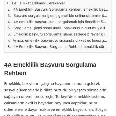
Dikkat Edilmesi Gerekenler
4A Emeklilik Başvuru Sorgulama Rehberi, emeklilik başvurusunda bulunmuş bireylerin süreçlerini takip etmeleri için önemli bir araçtır. Bu rehber, başvuru sürecinin her aşamasında ihtiyaç duyulacak bilgileri sistematik bir şekilde sunar. Emeklilik başvurusunu gerçekleştiren kişiler, başvurularının durumunu öğrenmek için bu rehberden yararlanabilirler.
Başvuru sorgulama işlemi, genellikle online sistemler üzerinden yapılmaktadır. Türkiye'de Sosyal Güvenlik Kurumu (SGK) tarafından sağlanan bu hizmet, kullanıcıların TC kimlik numarası ve diğer gerekli bilgileri girerek başvurularını takip etmelerine olanak tanır. Emeklilik başvuru sorgulama işlemi, hem zaman tasarrufu sağlar hem de bireylerin süreç hakkında bilgi sahibi olmalarına yardımcı olur.
4A emeklilik başvurusunu sorgulamak için öncelikle SGK'nın resmi web sitesine giriş yapılmalıdır. Web sitesinde yer alan "Emeklilik Başvuru Sorgulama" sekmesine tıklanarak, gerekli alanların doldurulması gerekir. Bu aşamada, kullanıcıların dikkat etmeleri gereken en önemli husus, bilgilerin doğru ve eksiksiz bir şekilde girilmesidir. Aksi takdirde sorgulama işlemi başarısız olabilir.
Sorgulama işlemi sonrasında, başvurunun durumuyla ilgili detaylı bilgilere ulaşmak mümkündür. Başvuru onaylandıysa, emeklilik tarihi ve alınacak maaş miktarı gibi bilgilere de erişim sağlanabilir. Eğer başvuru reddedilmişse, reddedilme nedenleri hakkında bilgi verilir, böylece bireyler itiraz veya düzeltme işlemleri için gereken adımları atabilirler.
Emeklilik başvuru sorgulama işlemi, sadece bireyler için değil, aynı zamanda emeklilik planlaması yapan şirketler ve kurumlar için de önemlidir. İşverenler, çalışanlarının emeklilik süreçlerini takip ederek, gerekli düzenlemeleri yapabilir ve çalışanlarına daha iyi bir hizmet sunabilirler. Bu durum, hem işveren hem de çalışan açısından faydalı bir durum yaratır.
Ayrıca, emeklilik başvurusu sırasında dikkat edilmesi gereken belgeler ve şartlar da sorgulama rehberinde yer almaktadır. Emeklilik için gerekli olan belgeler, her bireyin durumuna göre değişiklik gösterebilir. Bu nedenle, rehberin dikkatli bir şekilde incelenmesi, başvuru sürecinde karşılaşılabilecek sorunların önüne geçecektir.
4A Emeklilik Başvuru Sorgulama Rehberi, emeklilik sürecini daha anlaşılır hale getiren ve bireylerin hakları hakkında bilgi sahibi olmalarını sağlayan önemli bir kaynaktır. Bu rehber, başvuru sürecini kolaylaştırarak, bireylerin emeklilik haklarını güvence altına almalarına yardımcı olur.
4A Emeklilik Başvuru Sorgulama
Rehberi
Emeklilik, bireylerin çalışma hayatının sonuna gelerek
sosyal güvencelerle birlikte huzurlu bir yaşam sürmelerini
sağlayan önemli bir süreçtir. Türkiye’de emeklilik sistemi,
çalışanların aktif iş hayatları boyunca yaptıkları prim
ödemelerine dayanmakta ve emeklilik başvuruları, Sosyal
Güvenlik Kurumu (SGK) tarafından düzenlenmektedir. 4A