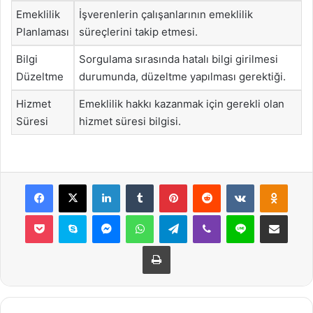
Emeklilik
İşverenlerin çalışanlarının emeklilik
Planlaması
süreçlerini takip etmesi.
Bilgi
Sorgulama sırasında hatalı bilgi girilmesi
Düzeltme
durumunda, düzeltme yapılması gerektiği.
Hizmet
Emeklilik hakkı kazanmak için gerekli olan
Süresi
hizmet süresi bilgisi.
Facebook
X
LinkedIn
Tumblr
Pinterest
Reddit
VKontakte
Odnok
Pocket
Skype
Messenger
WhatsApp
Telegram
Viber
Line
E-Posta ile payla
Yazdır